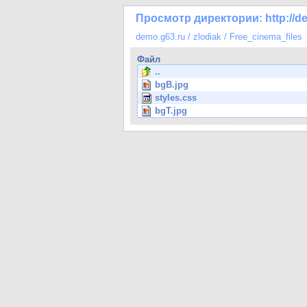
Просмотр директории: http://dem
demo.g63.ru
/
zlodiak
/
Free_cinema_files
Файл
..
bgB.jpg
styles.css
bgT.jpg