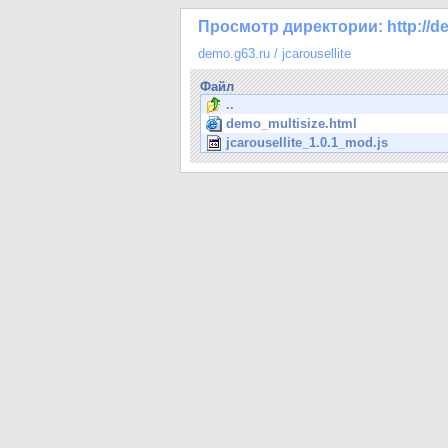
Просмотр директории: http://dem
demo.g63.ru
/
jcarousellite
Файл
..
demo_multisize.html
jcarousellite_1.0.1_mod.js